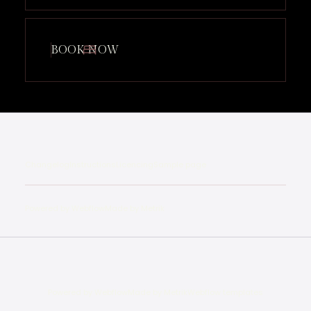
BOOK NOW
Changelog
Instructions
Licencing
Sample page
Powered by Webflow
Made by Metrik
Powered by Webflow
Made by Metrik
Webflow templates