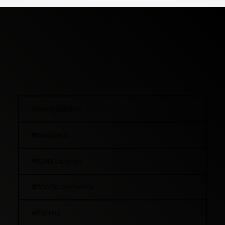
Navigations
Headers
CMS Listings
Static contents
Forms