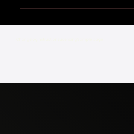
Changelog
Instructions
Licencing
Sample page