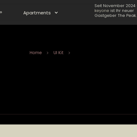
Seit November 2024 
keyone
ist Ihr neuer
Apartments
G
Gastgeber The Peak.
Home
UI Kit
Footers
Footers