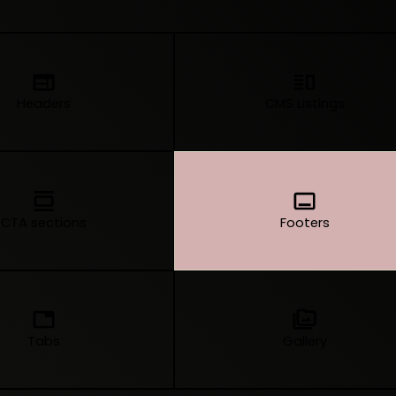
Headers
CMS Listings
CTA sections
Footers
Tabs
Gallery