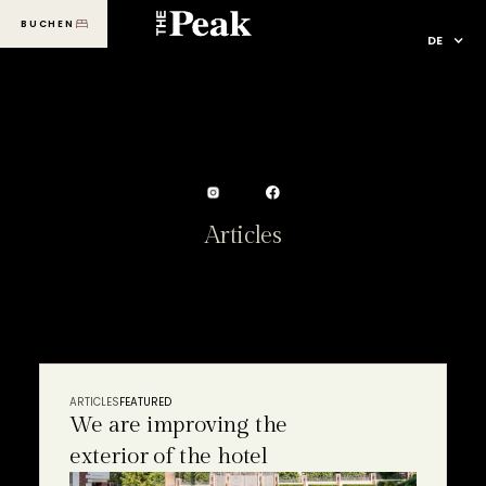
BUCHEN
MENU
DE
Articles
ARTICLES
FEATURED
We are improving the
exterior of the hotel