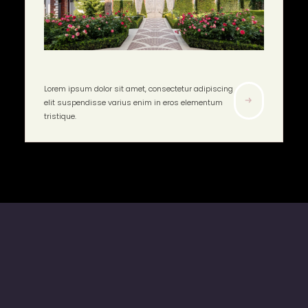
Lorem ipsum dolor sit amet, consectetur adipiscing
elit suspendisse varius enim in eros elementum
tristique.